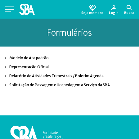
Seja membro
Login
Busca
Está em busca de algum documento?
Clique
Formulários
aqui
para encontrá-lo.
Modelo de Ata padrão
Representação Oficial
Relatório de Atividades Trimestrais / Boletim Agenda
Solicitação de Passagem e Hospedagem a Serviço da SBA