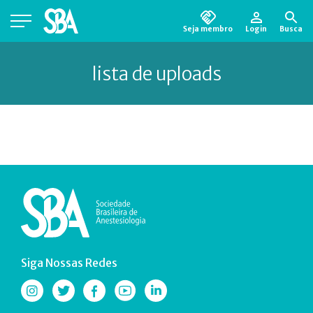
Seja membro
Login
Busca
Está em busca de algum documento?
Clique
lista de uploads
aqui
para encontrá-lo.
Siga Nossas Redes