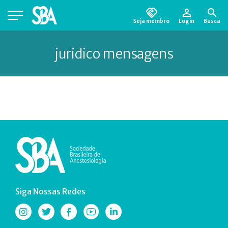
Seja membro
Login
Busca
Está em busca de algum documento?
Clique
juridico mensagens
aqui
para encontrá-lo.
Siga Nossas Redes