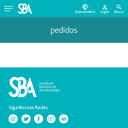
Seja membro
Login
Busca
Está em busca de algum documento?
Clique
pedidos
aqui
para encontrá-lo.
Siga Nossas Redes