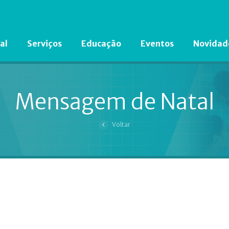
al
Serviços
Educação
Eventos
Novidad
Está em busca de algum documento?
Clique aqui
para encontrá-lo.
Mensagem de Natal
Voltar