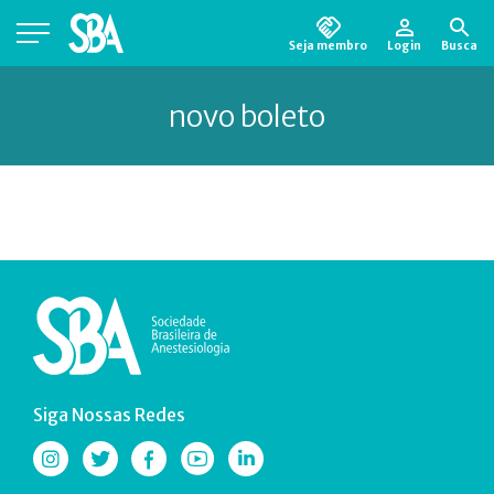
Seja membro
Login
Busca
Está em busca de algum documento?
Clique
novo boleto
aqui
para encontrá-lo.
Siga Nossas Redes