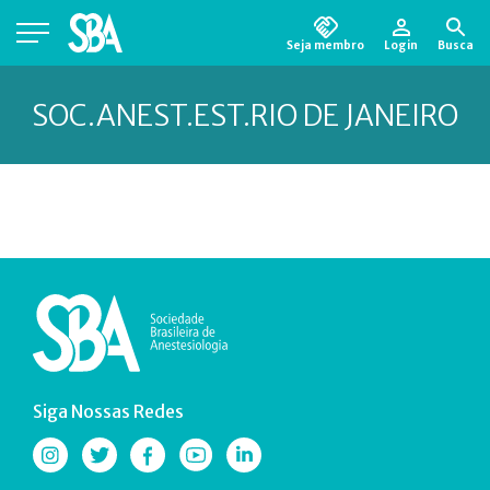
Seja membro
Login
Busca
Está em busca de algum documento?
Clique
aqui
para encontrá-lo.
SOC.ANEST.EST.RIO DE JANEIRO
Siga Nossas Redes