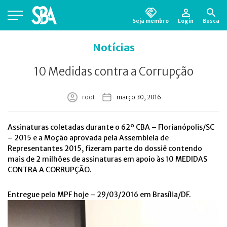
Seja membro
Login
Busca
Está em busca de algum documento?
Clique
Notícias
aqui
para encontrá-lo.
10 Medidas contra a Corrupção
root
março 30, 2016
Assinaturas coletadas durante o 62º CBA – Florianópolis/SC
– 2015 e a Moção aprovada pela Assembleia de
Representantes 2015, fizeram parte do dossiê contendo
mais de 2 milhões de assinaturas em apoio às 10 MEDIDAS
CONTRA A CORRUPÇÃO.
Entregue pelo MPF hoje – 29/03/2016 em Brasília/DF.