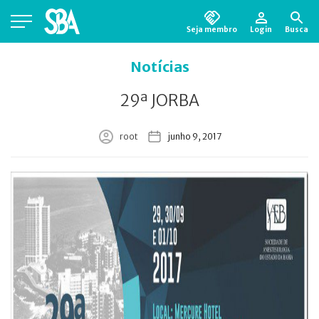
Seja membro
Login
Busca
Está em busca de algum documento?
Clique
Notícias
aqui
para encontrá-lo.
29ª JORBA
root
junho 9, 2017