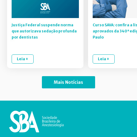
Justiça Federal suspende norma
Curso SAVA: confira a li
que autorizava sedação profunda
aprovados da 340ª edi
por dentistas
Paulo
Leia +
Leia +
Mais Notícias