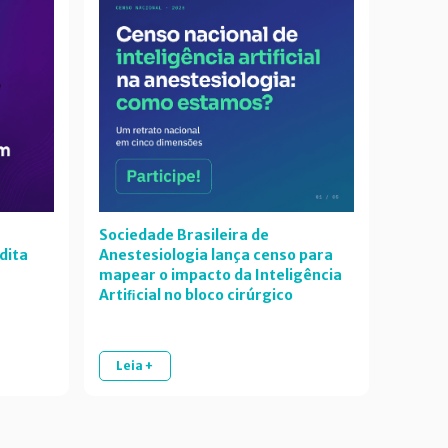
Sociedade Brasileira de
dita
Anestesiologia lança censo para
mapear o impacto da Inteligência
Artiﬁcial no bloco cirúrgico
Leia +