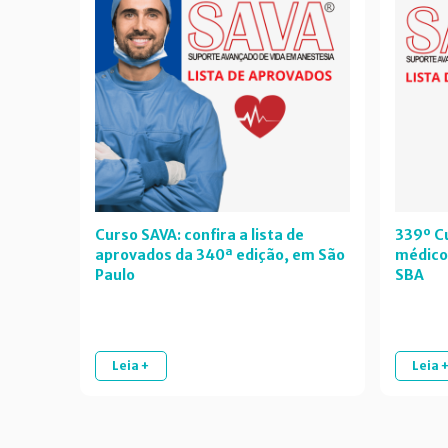
Curso SAVA: confira a lista de
339º Cu
aprovados da 340ª edição, em São
médico
Paulo
SBA
Leia +
Leia 