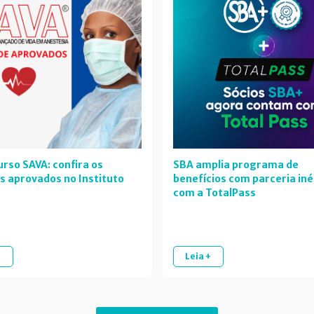
rso SAVA: confira os
SBA amplia programa de
s aprovados no Instituto
benefícios com parceria iné
com a TotalPass
+
Leia +