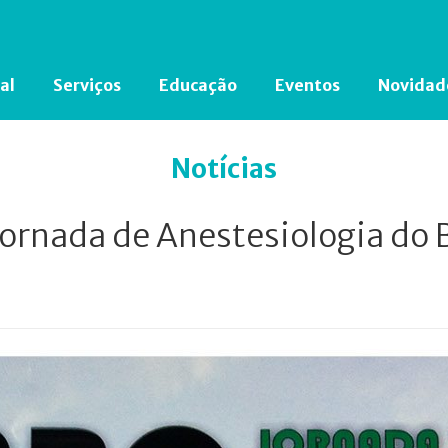
al
Serviços
Educação
Eventos
Novidad
Está em busca de algum documento?
Clique aqui
para encontrá-lo.
Notícias
ornada de Anestesiologia do B