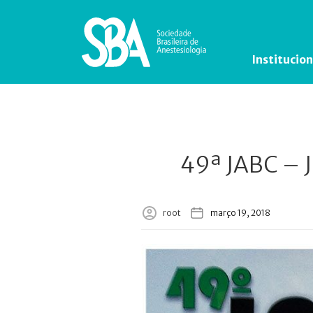
Institucion
49ª JABC – J
root
março 19, 2018