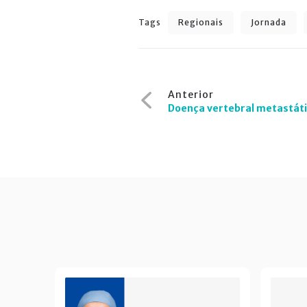
Tags
Regionais
Jornada
Navegação
Anterior
de
Doença vertebral metastát
Post