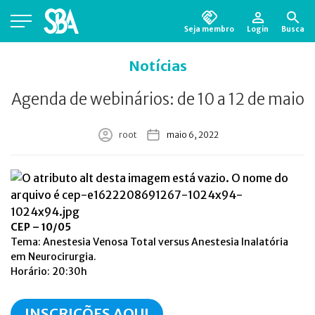
Seja membro
Login
Busca
Está em busca de algum documento?
Clique
Notícias
aqui
para encontrá-lo.
Agenda de webinários: de 10 a 12 de maio
root
maio 6, 2022
CEP – 10/05
Tema: Anestesia Venosa Total versus Anestesia Inalatória
em Neurocirurgia.
Horário: 20:30h
INSCRIÇÕES AQUI