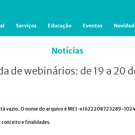
al
Serviços
Educação
Eventos
Novidad
Está em busca de algum documento?
Clique aqui
para encontrá-lo.
Notícias
a de webinários: de 19 a 20 de
conceito e finalidades.