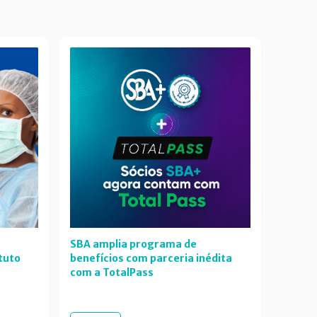
SBA amplia programa de
tuto
benefícios com parceria inédita
com a TotalPass