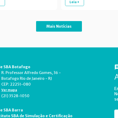
+
Leia +
Mais Notícias
e SBA Botafogo
R. Professor Alfredo Gomes, 36 -
Botafogo Rio de Janeiro - RJ
CEP: 22251-080
E
Ver mapa
N
(21) 3528-1050
s
e SBA Barra
tituto SBA de Simulação e Certificação