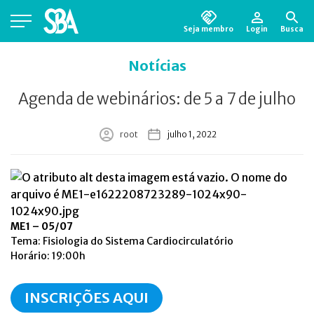
Seja membro
Login
Busca
Está em busca de algum documento?
Clique
Notícias
aqui
para encontrá-lo.
Agenda de webinários: de 5 a 7 de julho
root
julho 1, 2022
ME1 – 05/07
Tema: Fisiologia do Sistema Cardiocirculatório
Horário: 19:00h
INSCRIÇÕES AQUI