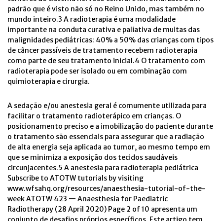
padrão que é visto não só no Reino Unido, mas também no
mundo inteiro.3 A radioterapia é uma modalidade
importante na conduta curativa e paliativa de muitas das
malignidades pediátricas: 40% a 50% das crianças com tipos
de câncer passíveis de tratamento recebem radioterapia
como parte de seu tratamento inicial.4 O tratamento com
radioterapia pode ser isolado ou em combinação com
quimioterapia e cirurgia.
A sedação e/ou anestesia geral é comumente utilizada para
facilitar o tratamento radioterápico em crianças. O
posicionamento preciso e a imobilização do paciente durante
o tratamento são essenciais para assegurar que a radiação
de alta energia seja aplicada ao tumor, ao mesmo tempo em
que se minimiza a exposição dos tecidos saudáveis
circunjacentes.5 A anestesia para radioterapia pediátrica
Subscribe to ATOTW tutorials by visiting
www.wfsahq.org/resources/anaesthesia-tutorial-of-the-
week ATOTW 423 — Anaesthesia for Paediatric
Radiotherapy (28 April 2020) Page 2 of 10 apresenta um
conjunto de desafios próprios específicos. Este artigo tem