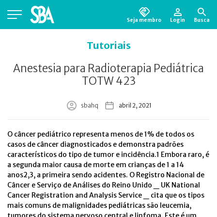
Seja membro
Login
Busca
Está em busca de algum documento?
Clique
Tutoriais
aqui
para encontrá-lo.
Anestesia para Radioterapia Pediátrica
TOTW 423
sbahq
abril 2, 2021
O câncer pediátrico representa menos de 1% de todos os
casos de câncer diagnosticados e demonstra padrões
característicos do tipo de tumor e incidência.1 Embora raro, é
a segunda maior causa de morte em crianças de 1 a 14
anos2,3, a primeira sendo acidentes. O Registro Nacional de
Câncer e Serviço de Análises do Reino Unido _ UK National
Cancer Registration and Analysis Service _ cita que os tipos
mais comuns de malignidades pediátricas são leucemia,
tumores do sistema nervoso central e linfoma. Este é um