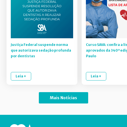
Justiça Federal suspende norma
Curso SAVA: confira a li
que autorizava sedação profunda
aprovados da 340ª edi
por dentistas
Paulo
Leia +
Leia +
Mais Notícias