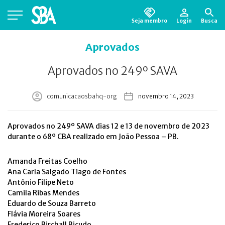
Seja membro
Login
Busca
Está em busca de algum documento?
Clique
Aprovados
aqui
para encontrá-lo.
Aprovados no 249º SAVA
comunicacaosbahq-org
novembro 14, 2023
Aprovados no 249º SAVA dias 12 e 13 de novembro de 2023
durante o 68º CBA realizado em João Pessoa – PB.
Amanda Freitas Coelho
Ana Carla Salgado Tiago de Fontes
Antônio Filipe Neto
Camila Ribas Mendes
Eduardo de Souza Barreto
Flávia Moreira Soares
Frederico Birchall Bicudo