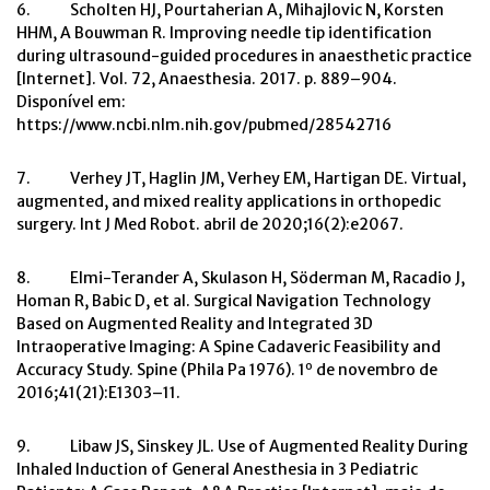
6. Scholten HJ, Pourtaherian A, Mihajlovic N, Korsten
HHM, A Bouwman R. Improving needle tip identification
during ultrasound-guided procedures in anaesthetic practice
[Internet]. Vol. 72, Anaesthesia. 2017. p. 889–904.
Disponível em:
https://www.ncbi.nlm.nih.gov/pubmed/28542716
7. Verhey JT, Haglin JM, Verhey EM, Hartigan DE. Virtual,
augmented, and mixed reality applications in orthopedic
surgery. Int J Med Robot. abril de 2020;16(2):e2067.
8. Elmi-Terander A, Skulason H, Söderman M, Racadio J,
Homan R, Babic D, et al. Surgical Navigation Technology
Based on Augmented Reality and Integrated 3D
Intraoperative Imaging: A Spine Cadaveric Feasibility and
o
Accuracy Study. Spine (Phila Pa 1976). 1
de novembro de
2016;41(21):E1303–11.
9. Libaw JS, Sinskey JL. Use of Augmented Reality During
Inhaled Induction of General Anesthesia in 3 Pediatric