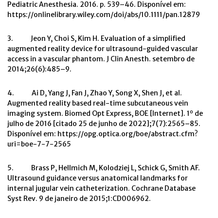
Pediatric Anesthesia. 2016. p. 539–46. Disponível em:
https://onlinelibrary.wiley.com/doi/abs/10.1111/pan.12879
3. Jeon Y, Choi S, Kim H. Evaluation of a simplified
augmented reality device for ultrasound-guided vascular
access in a vascular phantom. J Clin Anesth. setembro de
2014;26(6):485–9.
4. Ai D, Yang J, Fan J, Zhao Y, Song X, Shen J, et al.
Augmented reality based real-time subcutaneous vein
o
imaging system. Biomed Opt Express, BOE [Internet]. 1
de
julho de 2016 [citado 25 de junho de 2022];7(7):2565–85.
Disponível em: https://opg.optica.org/boe/abstract.cfm?
uri=boe-7-7-2565
5. Brass P, Hellmich M, Kolodziej L, Schick G, Smith AF.
Ultrasound guidance versus anatomical landmarks for
internal jugular vein catheterization. Cochrane Database
Syst Rev. 9 de janeiro de 2015;1:CD006962.