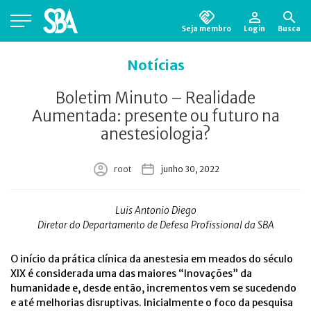
Seja membro
Login
Busca
Está em busca de algum documento?
Clique
Notícias
aqui
para encontrá-lo.
Boletim Minuto – Realidade
Aumentada: presente ou futuro na
anestesiologia?
root
junho 30, 2022
Luis Antonio Diego
Diretor do Departamento de Defesa Profissional da SBA
O início da prática clínica da anestesia em meados do século
XIX é considerada uma das maiores “Inovações” da
humanidade e, desde então, incrementos vem se sucedendo
e até melhorias disruptivas. Inicialmente o foco da pesquisa