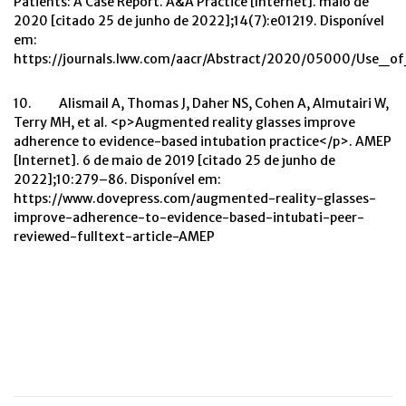
Patients: A Case Report. A&A Practice [Internet]. maio de
2020 [citado 25 de junho de 2022];14(7):e01219. Disponível
em:
https://journals.lww.com/aacr/Abstract/2020/05000/Use_o
10. Alismail A, Thomas J, Daher NS, Cohen A, Almutairi W,
Terry MH, et al. <p>Augmented reality glasses improve
adherence to evidence-based intubation practice</p>. AMEP
[Internet]. 6 de maio de 2019 [citado 25 de junho de
2022];10:279–86. Disponível em:
https://www.dovepress.com/augmented-reality-glasses-
improve-adherence-to-evidence-based-intubati-peer-
reviewed-fulltext-article-AMEP