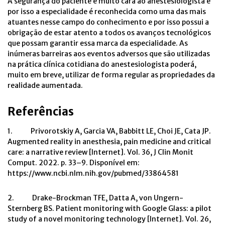
A segurança do paciente é muito cara ao anestesiologista e
por isso a especialidade é reconhecida como uma das mais
atuantes nesse campo do conhecimento e por isso possui a
obrigação de estar atento a todos os avanços tecnológicos
que possam garantir essa marca da especialidade. As
inúmeras barreiras aos eventos adversos que são utilizadas
na prática clínica cotidiana do anestesiologista poderá,
muito em breve, utilizar de forma regular as propriedades da
realidade aumentada.
Referências
1. Privorotskiy A, Garcia VA, Babbitt LE, Choi JE, Cata JP.
Augmented reality in anesthesia, pain medicine and critical
care: a narrative review [Internet]. Vol. 36, J Clin Monit
Comput. 2022. p. 33–9. Disponível em:
https://www.ncbi.nlm.nih.gov/pubmed/33864581
2. Drake-Brockman TFE, Datta A, von Ungern-
Sternberg BS. Patient monitoring with Google Glass: a pilot
study of a novel monitoring technology [Internet]. Vol. 26,