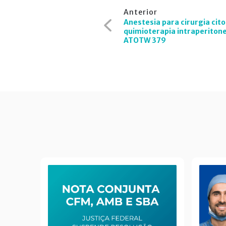
Navegação
Anterior
de
Anestesia para cirurgia cit
quimioterapia intraperitone
Post
ATOTW 379