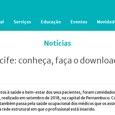
al
Serviços
Educação
Eventos
Novidad
Está em busca de algum documento?
Clique aqui
para encontrá-lo.
Notícias
cife: conheça, faça o downloa
tos à saúde e bem-estar dos seus pacientes, foram convidados a
, realizado em setembro de 2018, na capital de Pernambuco. C
 também passa pela saúde ocupacional dos médicos que os assi
rede estrutural em que o profissional está inserido.