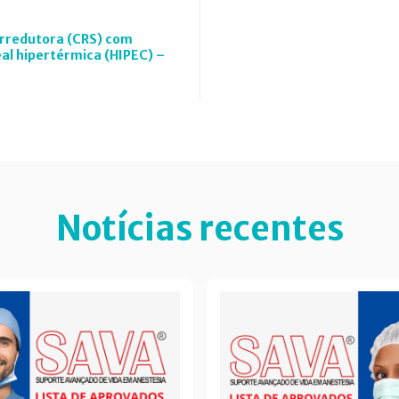
orredutora (CRS) com
al hipertérmica (HIPEC) –
Notícias recentes