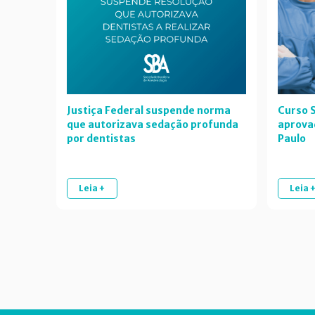
Justiça Federal suspende norma
Curso S
que autorizava sedação profunda
aprova
por dentistas
Paulo
Leia +
Leia 