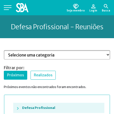
Seja membro
Login
Busca
Está em busca de algum documento?
Clique
Defesa Profissional - Reuniões
aqui
para encontrá-lo.
Filtrar por:
Próximos
Realizados
Próximos eventos não encontrados foram encontrados.
Defesa Profissional