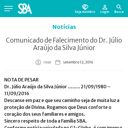
Seja membro
Login
Busca
Está em busca de algum documento?
Clique
Notícias
aqui
para encontrá-lo.
Comunicado de Falecimento do Dr. Júlio
Araújo da Silva Júnior
root
setembro 12, 2016
NOTA DE PESAR
Dr. Júlio Araújo da Silva Júnior …….. 21/09/1980 –
11/09/2016
Descanse em paz e que seu caminho seja de muita luz a
proteção de Divina. Rogamos que Deus conforte o
coração dos seus familiares e amigos.
Sincero respeito de toda a Família SBA.
Conforme notícia veiculada no G1-Globo, é com imenso