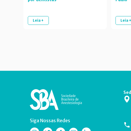
Leia +
Leia 
Sed
Siga Nossas Redes