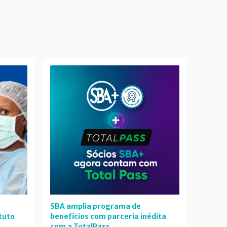
SBA amplia programa de
tuto
benefícios com parceria inédita
com a TotalPass