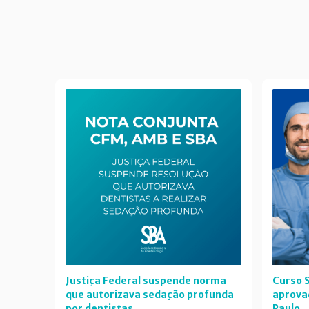
Justiça Federal suspende norma
Curso S
que autorizava sedação profunda
aprova
por dentistas
Paulo