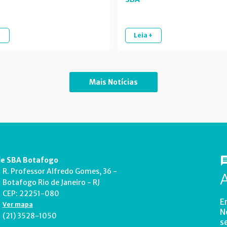
+
Leia +
Mais Notícias
e SBA Botafogo
R. Professor Alfredo Gomes, 36 -
Botafogo Rio de Janeiro - RJ
CEP: 22251-080
E
Ver mapa
N
(21) 3528-1050
s