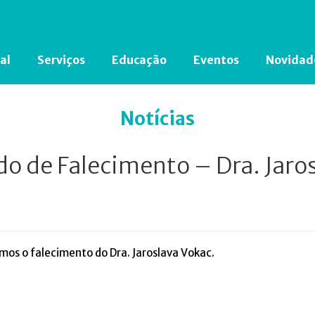
al
Serviços
Educação
Eventos
Novidad
Está em busca de algum documento?
Clique aqui
para encontrá-lo.
Notícias
 de Falecimento – Dra. Jaro
os o falecimento do Dra. Jaroslava Vokac.