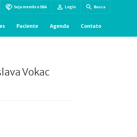
Seja membro SBA
Login
Busca
es
Paciente
Agenda
Contato
slava Vokac