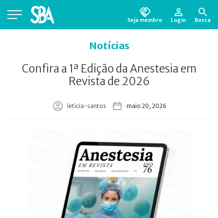
Seja membro
Login
Busca
Está em busca de algum documento?
Clique
Notícias
aqui
para encontrá-lo.
Confira a 1ª Edição da Anestesia em
Revista de 2026
leticia-santos
maio 20, 2026