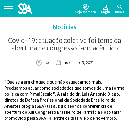
Seja membro
Login
Busca
Está em busca de algum documento?
Clique
Notícias
aqui
para encontrá-lo.
Covid-19: atuação coletiva foi tema da
abertura de congresso farmacêutico
root
novembro 5, 2021
“Que seja um choque e que não esqueçamos mais.
Precisamos atuar como sociedades que somos de uma forma
política com P maiúsculo”. A fala do dr. Luis Antonio Diego,
diretor de Defesa Profissional da Sociedade Brasileira de
Anestesiologia (SBA) traduziu o teor da conferência de
abertura do XIII Congresso Brasileiro de Farmácia Hospitalar,
promovido pela SBRAFH, entre os dias 4 e 6 de novembro.