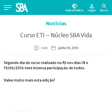
Seja membro
Login
Busca
Está em busca de algum documento?
Clique
Notícias
aqui
para encontrá-lo.
Curso ETI – Núcleo SBA Vida
root
junho 18, 2016
Segundo dia do curso realizado no RJ nos dias 18 e
19/06/2016 teve intensa participação de todos.
Valeu muito mais esta edição!