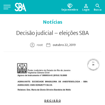
Seja membro
Login
Busca
Está em busca de algum documento?
Clique
Notícias
aqui
para encontrá-lo.
Decisão judicial – eleições SBA
root
outubro 22, 2019