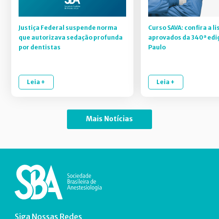
Justiça Federal suspende norma
Curso SAVA: confira a li
que autorizava sedação profunda
aprovados da 340ª edi
por dentistas
Paulo
Leia +
Leia +
Mais Notícias
Siga Nossas Redes