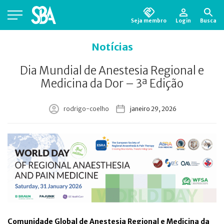
Seja membro
Login
Busca
Está em busca de algum documento?
Clique
Notícias
aqui
para encontrá-lo.
Dia Mundial de Anestesia Regional e
Medicina da Dor – 3ª Edição
rodrigo-coelho
janeiro 29, 2026
Comunidade Global de Anestesia Regional e Medicina da