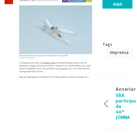
aqui
Tags
Imprensa
Navegação
Anterior
SBA
de
participa
da
Post
46ª
JONNA