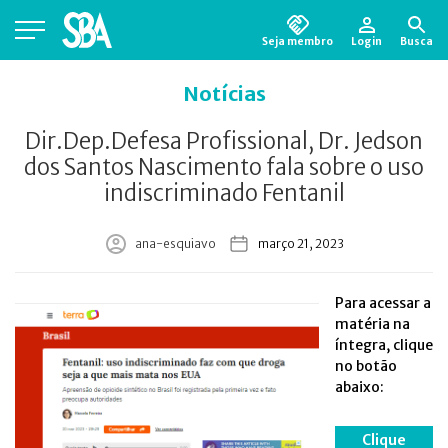
Seja membro
Login
Busca
Está em busca de algum documento?
Clique
Notícias
aqui
para encontrá-lo.
Dir.Dep.Defesa Profissional, Dr. Jedson
dos Santos Nascimento fala sobre o uso
indiscriminado Fentanil
ana-esquiavo
março 21, 2023
Para acessar a
matéria na
íntegra, clique
no botão
abaixo:
Clique