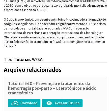
da Saúde (OMS) desenvolveu um roteiro para combater a HPP entre 2023
e 2030, com o objetivo de reduzir a taxa global de mortalidade materna e
1
a morbidade associada à HPP.
O ácido tranexâmico, um agente antifibrinolítico, impede a formação de
coágulos sanguíneos. Ele pode reduzir significativamente a HPP e o risco
2
,
3
de morbidade e mortalidade relacionadas.
A Confederação
Internacional de Parteiras e a Federação Internacional de Ginecologia e
Obstetrícia emitiram uma declaração conjunta recomendando o uso de
uterotônicos e ácido tranexâmico (TXA) na prevenção e no tratamento
4
da HPP.
Tipo:
Tutoriais WFSA
Arquivo relacionados
Tutorial 540 - Prevenção e tratamento da
hemorragia pós-parto - Uterotônicos e ácido
tranexâmico
Download
Acessar Online