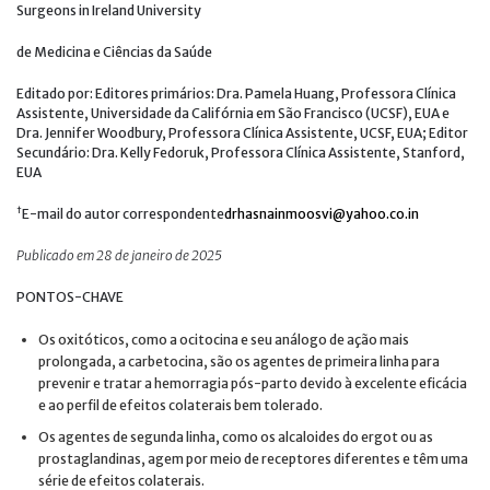
Surgeons in Ireland University
de Medicina e Ciências da Saúde
Editado por: Editores primários: Dra. Pamela Huang, Professora Clínica
Assistente, Universidade da Califórnia em São Francisco (UCSF), EUA e
Dra. Jennifer Woodbury, Professora Clínica Assistente, UCSF, EUA; Editor
Secundário: Dra. Kelly Fedoruk, Professora Clínica Assistente, Stanford,
EUA
†
E-mail do autor correspondente
drhasnainmoosvi@yahoo.co.in
Publicado em 28 de janeiro de 2025
PONTOS-CHAVE
Os oxitóticos, como a ocitocina e seu análogo de ação mais
prolongada, a carbetocina, são os agentes de primeira linha para
prevenir e tratar a hemorragia pós-parto devido à excelente eficácia
e ao perfil de efeitos colaterais bem tolerado.
Os agentes de segunda linha, como os alcaloides do ergot ou as
prostaglandinas, agem por meio de receptores diferentes e têm uma
série de efeitos colaterais.