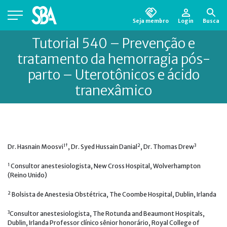
Seja membro
Login
Busca
Está em busca de algum documento?
Clique
Tutorial 540 – Prevenção e
aqui
para encontrá-lo.
tratamento da hemorragia pós-
parto – Uterotônicos e ácido
tranexâmico
1†
2
3
Dr. Hasnain Moosvi
, Dr. Syed Hussain Danial
, Dr. Thomas Drew
1
Consultor anestesiologista, New Cross Hospital, Wolverhampton
(Reino Unido)
2
Bolsista de Anestesia Obstétrica, The Coombe Hospital, Dublin, Irlanda
3
Consultor anestesiologista, The Rotunda and Beaumont Hospitals,
Dublin, Irlanda Professor clínico sênior honorário, Royal College of