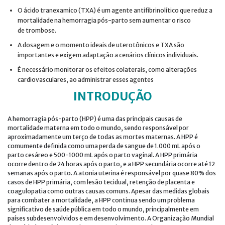
O ácido tranexamico (TXA) é um agente antifibrinolítico que reduz a
mortalidade na hemorragia pós-parto sem aumentar o risco
de trombose.
A dosagem e o momento ideais de uterotônicos e TXA são
importantes e exigem adaptação a cenários clínicos individuais.
É necessário monitorar os efeitos colaterais, como alterações
cardiovasculares, ao administrar esses agentes
INTRODUÇÃO
A hemorragia pós-parto (HPP) é uma das principais causas de
mortalidade materna em todo o mundo, sendo responsável por
aproximadamente um terço de todas as mortes maternas. A HPP é
comumente definida como uma perda de sangue de 1.000 mL após o
parto cesáreo e 500-1000 mL após o parto vaginal. A HPP primária
ocorre dentro de 24 horas após o parto, e a HPP secundária ocorre até 12
semanas após o parto. A atonia uterina é responsável por quase 80% dos
casos de HPP primária, com lesão tecidual, retenção de placenta e
coagulopatia como outras causas comuns. Apesar das medidas globais
para combater a mortalidade, a HPP continua sendo um problema
significativo de saúde pública em todo o mundo, principalmente em
países subdesenvolvidos e em desenvolvimento. A Organização Mundial