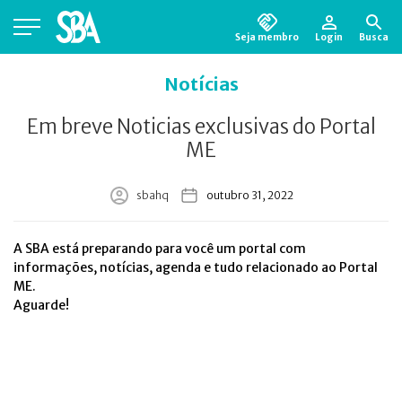
Seja membro
Login
Busca
Está em busca de algum documento?
Clique
Notícias
aqui
para encontrá-lo.
Em breve Noticias exclusivas do Portal
ME
sbahq
outubro 31, 2022
A SBA está preparando para você um portal com
informações, notícias, agenda e tudo relacionado ao Portal
ME.
Aguarde!