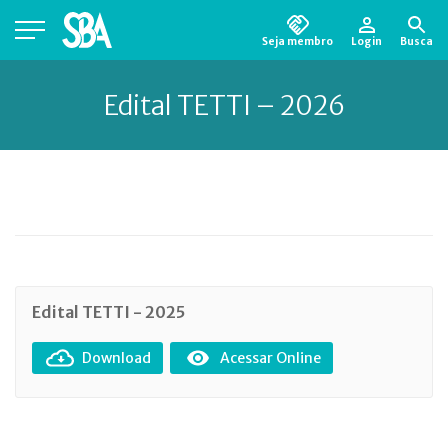
Seja membro
Login
Busca
Está em busca de algum documento?
Clique
aqui
para encontrá-lo.
Edital TETTI – 2026
Edital TETTI - 2025
Download
Acessar Online