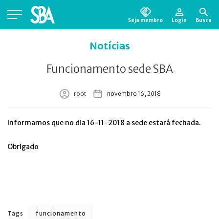
Seja membro
Login
Busca
Está em busca de algum documento?
Clique
Notícias
aqui
para encontrá-lo.
Funcionamento sede SBA
root
novembro 16, 2018
Informamos que no dia 16-11-2018 a sede estará fechada.
Obrigado
Tags
funcionamento