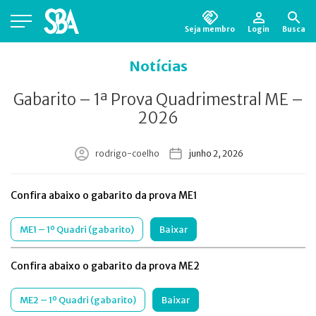
Seja membro
Login
Busca
Está em busca de algum documento?
Clique
Notícias
aqui
para encontrá-lo.
Gabarito – 1ª Prova Quadrimestral ME –
2026
rodrigo-coelho
junho 2, 2026
Confira abaixo o gabarito da prova ME1
ME1 – 1º Quadri (gabarito)
Baixar
Confira abaixo o gabarito da prova ME2
ME2 – 1º Quadri (gabarito)
Baixar