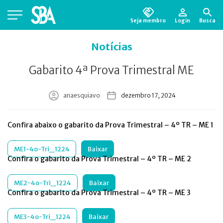
Seja membro
Login
Busca
Está em busca de algum documento?
Clique
Notícias
aqui
para encontrá-lo.
Gabarito 4ª Prova Trimestral ME
anaesquiavo
dezembro 17, 2024
Confira abaixo o gabarito da Prova Trimestral – 4º TR – ME 1
ME1-4o-Tri_1224
Baixar
Confira o gabarito da Prova Trimestral – 4º TR – ME 2
ME2-4o-Tri_1224
Baixar
Confira o gabarito da Prova Trimestral – 4º TR – ME 3
ME3-4o-Tri_1224
Baixar