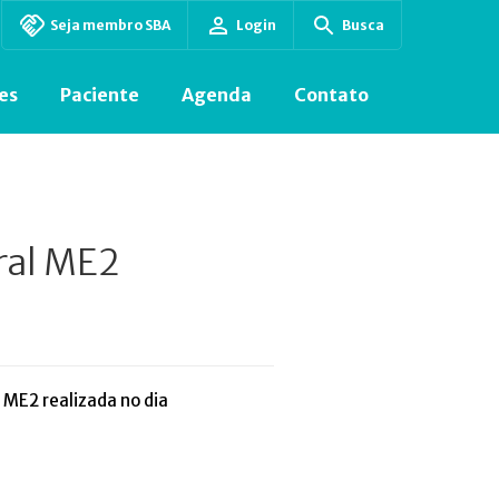
Seja membro SBA
Login
Busca
es
Paciente
Agenda
Contato
ral ME2
 ME2 realizada no dia