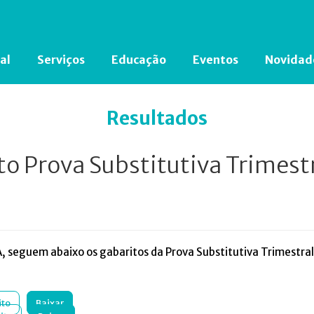
al
Serviços
Educação
Eventos
Novidad
Está em busca de algum documento?
Clique aqui
para encontrá-lo.
Resultados
to Prova Substitutiva Trimest
 seguem abaixo os gabaritos da Prova Substitutiva Trimestral
to
Baixar