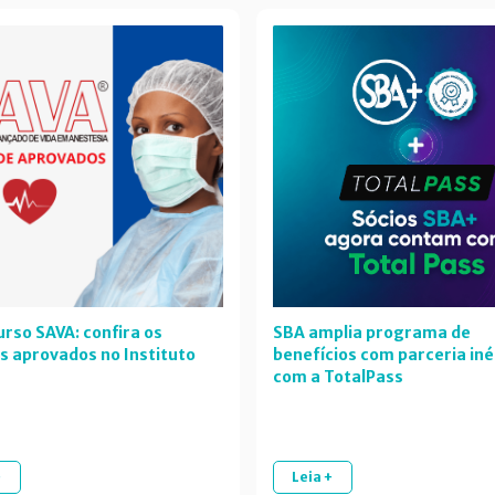
rso SAVA: confira os
SBA amplia programa de
s aprovados no Instituto
benefícios com parceria iné
com a TotalPass
+
Leia +