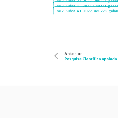
ME2-Subst-2T-2022-080223-gabar
ME2-Subst-3T-2022-080223-gabar
ME2-Subst-4T-2022-080223-gabar
Navegação
Anterior
de
Pesquisa Científica apoiada
Post