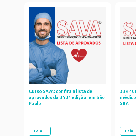
Curso SAVA: confira a lista de
339º Cu
aprovados da 340ª edição, em São
médico
Paulo
SBA
Leia +
Leia 