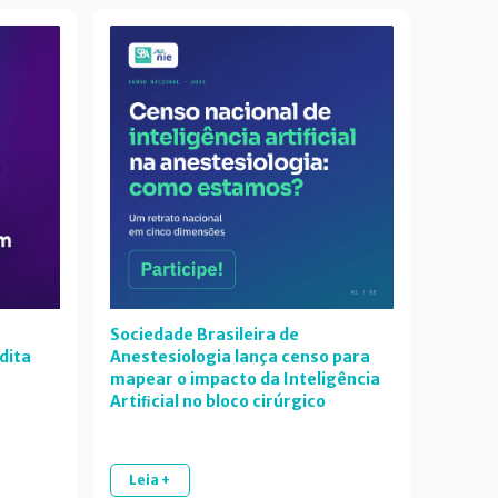
Sociedade Brasileira de
dita
Anestesiologia lança censo para
mapear o impacto da Inteligência
Artiﬁcial no bloco cirúrgico
Leia +