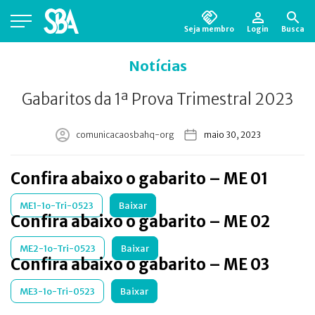
Seja membro
Login
Busca
Está em busca de algum documento?
Clique
Notícias
aqui
para encontrá-lo.
Gabaritos da 1ª Prova Trimestral 2023
comunicacaosbahq-org
maio 30, 2023
Confira abaixo o gabarito – ME 01
ME1-1o-Tri-0523
Baixar
Confira abaixo o gabarito – ME 02
ME2-1o-Tri-0523
Baixar
Confira abaixo o gabarito – ME 03
ME3-1o-Tri-0523
Baixar