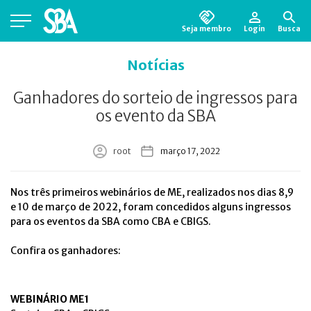
Seja membro
Login
Busca
Está em busca de algum documento?
Clique
Notícias
aqui
para encontrá-lo.
Ganhadores do sorteio de ingressos para
os evento da SBA
root
março 17, 2022
Nos três primeiros webinários de ME, realizados nos dias 8,9
e 10 de março de 2022, foram concedidos alguns ingressos
para os eventos da SBA como CBA e CBIGS.
Confira os ganhadores:
WEBINÁRIO ME1