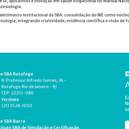
e IA, aplicativos e inovação em saúde ocupacional no Manual Naci
tesiologia.
alecimento institucional da SBA: consolidação do NIE como núcl
cnologia, integrando criatividade, evidência científica e visão de fu
e SBA Botafogo
R. Professor Alfredo Gomes, 36 -
Botafogo Rio de Janeiro - RJ
CEP: 22251-080
E
Ver mapa
N
(21) 3528-1050
s
e SBA Barra
tituto SBA de Simulação e Certificação