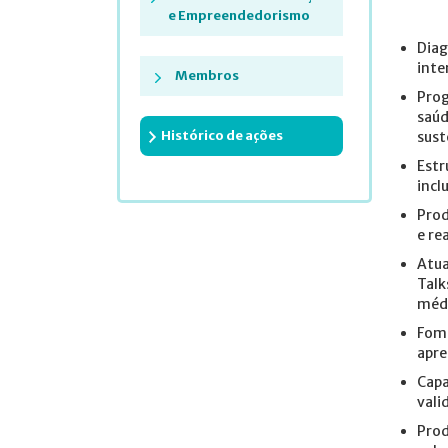
e Empreendedorismo
Diag
inte
Membros
Prog
saúd
Histórico de ações
sust
Estr
incl
Prod
e re
Atua
Talk
médi
Fome
apre
Capa
vali
Prod