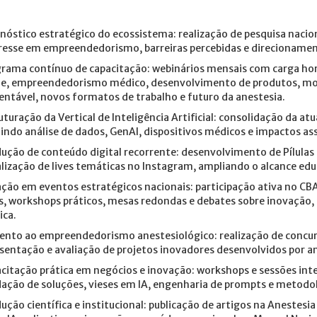
nóstico estratégico do ecossistema: realização de pesquisa naci
resse em empreendedorismo, barreiras percebidas e direcionamen
rama contínuo de capacitação: webinários mensais com carga ho
e, empreendedorismo médico, desenvolvimento de produtos, mod
entável, novos formatos de trabalho e futuro da anestesia.
uturação da Vertical de Inteligência Artificial: consolidação da at
uindo análise de dados, GenAI, dispositivos médicos e impactos ass
ução de conteúdo digital recorrente: desenvolvimento de Pílulas
alização de lives temáticas no Instagram, ampliando o alcance educ
ção em eventos estratégicos nacionais: participação ativa no CBA
s, workshops práticos, mesas redondas e debates sobre inovação,
ca.
nto ao empreendedorismo anestesiológico: realização de concursos
sentação e avaliação de projetos inovadores desenvolvidos por an
citação prática em negócios e inovação: workshops e sessões int
dação de soluções, vieses em IA, engenharia de prompts e metodol
ução científica e institucional: publicação de artigos na Anestesi