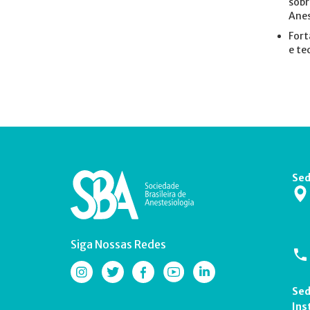
sobr
Anes
Fort
e te
Sed
Siga Nossas Redes
Sed
Ins