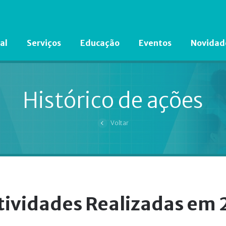
al
Serviços
Educação
Eventos
Novidad
Está em busca de algum documento?
Clique aqui
para encontrá-lo.
Histórico de ações
Voltar
tividades Realizadas em 