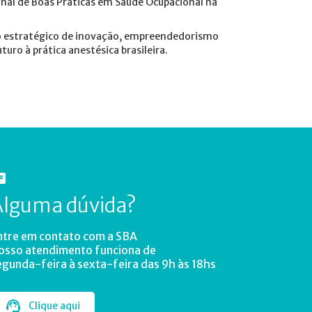
onal de Boas Práticas em Saúde Ocupacional na
eo estratégico de inovação, empreendedorismo
turo à prática anestésica brasileira.
Alguma dúvida?
ntre em contato com a SBA
osso atendimento funciona de
egunda-feira à sexta-feira das 9h às 18hs
Clique aqui