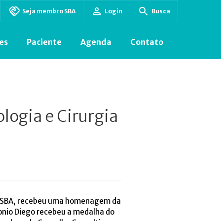
Seja membro SBA
Login
Busca
es
Paciente
Agenda
Contato
ogia e Cirurgia
l da SBA, recebeu uma homenagem da
ntonio Diego recebeu a medalha do