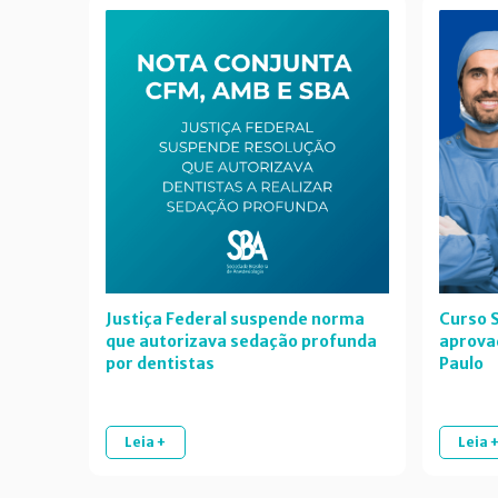
Justiça Federal suspende norma
Curso S
que autorizava sedação profunda
aprova
por dentistas
Paulo
Leia +
Leia 