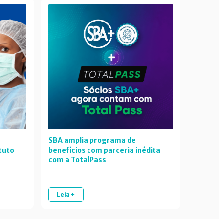
SBA amplia programa de
tuto
benefícios com parceria inédita
com a TotalPass
Leia +