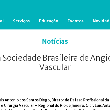
al
Serviços
Educação
Eventos
Novidad
Está em busca de algum documento?
Clique aqui
para encontrá-lo.
Notícias
ociedade Brasileira de Angiol
Vascular
. Luis Antonio dos Santos Diego, Diretor de Defesa Profissiona
 e Cirurgia Vascular – Regional do Rio de Janeiro. O dr. Luis A