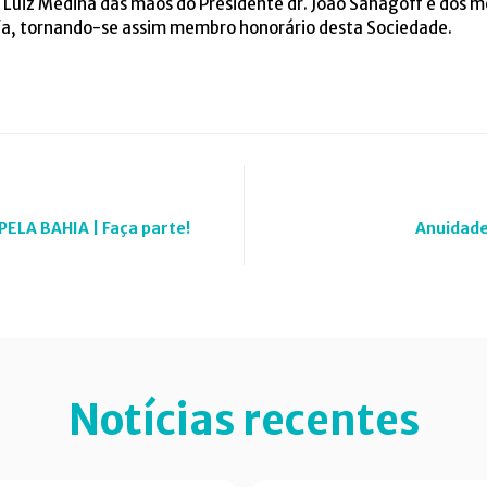
 Luiz Medina das mãos do Presidente dr. João Sahagoff e dos 
afa, tornando-se assim membro honorário desta Sociedade.
ELA BAHIA | Faça parte!
Anuidade 
Notícias recentes