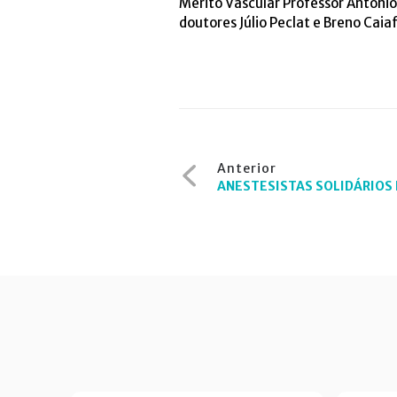
Mérito Vascular Professor Antonio
doutores Júlio Peclat e Breno Cai
Navegação
Anterior
de
ANESTESISTAS SOLIDÁRIOS P
Post