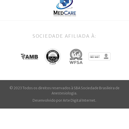
SOCIEDADE AFILIADA À:
© 2023 Todos os direitos reservados à SBA Sociedade Brasileira de
Anestesiologia.
Desenvolvido por
Arte Digital Internet
.