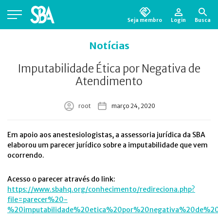
Seja membro
Login
Busca
Está em busca de algum documento?
Clique
Notícias
aqui
para encontrá-lo.
Imputabilidade Ética por Negativa de
Atendimento
root
março 24, 2020
Em apoio aos anestesiologistas, a assessoria jurídica da SBA
elaborou um parecer jurídico sobre a imputabilidade que vem
ocorrendo.
Acesso o parecer através do link:
https://www.sbahq.org/conhecimento/redireciona.php?
file=parecer%20-
%20imputabilidade%20etica%20por%20negativa%20de%20a