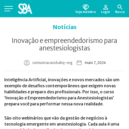
Seja membro
Login
Busca
Está em busca de algum documento?
Clique
Notícias
aqui
para encontrá-lo.
Inovação e empreendedorismo para
anestesiologistas
comunicacaosbahq-org
maio 7, 2024
Inteligência Artificial, inovações e novos mercados são um
exemplo de desafios contemporâneos que exigem novas
habilidades e preparo dos profissionais. Por isso, o curso
‘Inovação e Empreendedorismo para Anestesiologistas’
prepara você para performar nessa nova realidade.
São oito webinários que vão da gestão de negócios à
tecnologia emergente em anestesiologia. Cada aula é uma