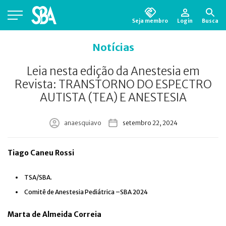
Seja membro
Login
Busca
Está em busca de algum documento?
Clique
Notícias
aqui
para encontrá-lo.
Leia nesta edição da Anestesia em
Revista: TRANSTORNO DO ESPECTRO
AUTISTA (TEA) E ANESTESIA
anaesquiavo
setembro 22, 2024
Tiago Caneu Rossi
TSA/SBA.
Comitê de Anestesia Pediátrica –SBA 2024
Marta de Almeida Correia