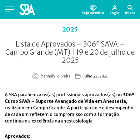
Seja membro
Login
Busca
Está em busca de algum documento?
Clique
2025
aqui
para encontrá-lo.
Lista de Aprovados – 306º SAVA –
Campo Grande (MT) | 19 e 20 de julho de
2025
hannaly-oliveira
julho 22, 2025
A SBA parabeniza os(as) profissionais aprovados(as) no
306º
Curso SAVA – Suporte Avançado de Vida em Anestesia
,
realizado em Campo Grande. A participação e o desempenho
de cada um refletem o compromisso com a formação
contínua e a excelência na anestesiologia.
Aprovados: