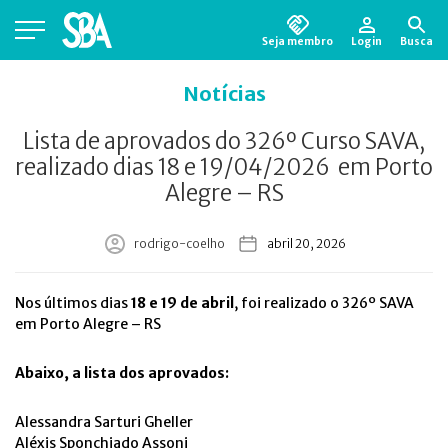
Seja membro
Login
Busca
Está em busca de algum documento?
Clique
Notícias
aqui
para encontrá-lo.
Lista de aprovados do 326º Curso SAVA,
realizado dias 18 e 19/04/2026 em Porto
Alegre – RS
rodrigo-coelho
abril 20, 2026
Nos últimos dias
18 e 19 de abril
, foi realizado o 326º SAVA
em Porto Alegre – RS
Abaixo, a lista dos aprovados:
Alessandra Sarturi Gheller
Aléxis Sponchiado Assoni