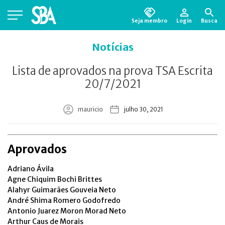
Seja membro
Login
Busca
Está em busca de algum documento?
Clique
Notícias
aqui
para encontrá-lo.
Lista de aprovados na prova TSA Escrita
20/7/2021
mauricio
julho 30, 2021
Aprovados
Adriano Ávila
Agne Chiquim Bochi Brittes
Alahyr Guimarães Gouveia Neto
André Shima Romero Godofredo
Antonio Juarez Moron Morad Neto
Arthur Caus de Morais