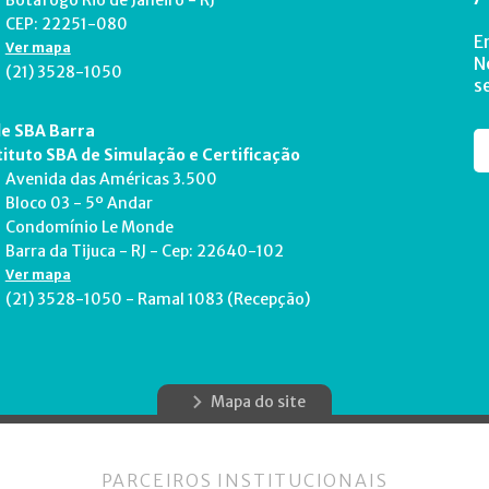
Botafogo Rio de Janeiro - RJ
CEP: 22251-080
E
Ver mapa
N
(21) 3528-1050
s
e SBA Barra
tituto SBA de Simulação e Certificação
Avenida das Américas 3.500
Bloco 03 - 5º Andar
Condomínio Le Monde
Barra da Tijuca - RJ - Cep: 22640-102
Ver mapa
(21) 3528-1050 - Ramal 1083 (Recepção)
Mapa do site
PARCEIROS INSTITUCIONAIS