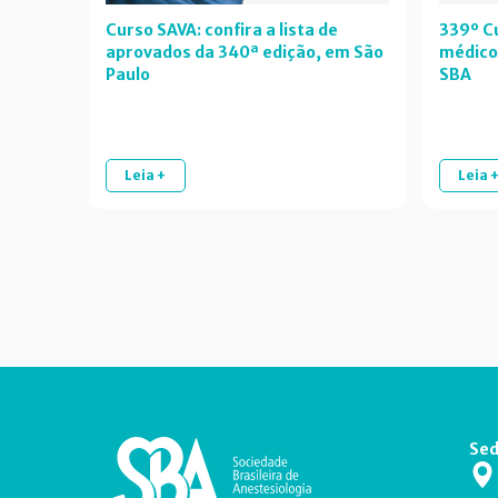
Curso SAVA: confira a lista de
339º Cu
aprovados da 340ª edição, em São
médico
Paulo
SBA
Leia +
Leia 
Sed