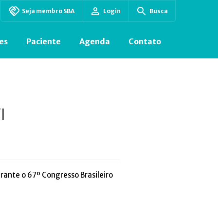
Seja membro SBA
Login
Busca
es
Paciente
Agenda
Contato
I
urante o 67º Congresso Brasileiro