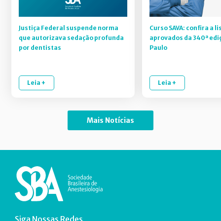
Justiça Federal suspende norma
Curso SAVA: confira a li
que autorizava sedação profunda
aprovados da 340ª edi
por dentistas
Paulo
Leia +
Leia +
Mais Notícias
Siga Nossas Redes