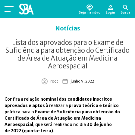
Seja membro
Login
Busca
Está em busca de algum documento?
Clique
Notícias
aqui
para encontrá-lo.
Lista dos aprovados para o Exame de
Suficiência para obtenção do Certificado
de Área de Atuação em Medicina
Aeroespacial
root
junho 9, 2022
Confira a relação
nominal dos candidatos inscritos
aprovados e aptos
à realizar a
prova teórico e teórico
prática
para o
Exame de Suficiência para obtenção do
Certificado de Área de Atuação em Medicina
Aeroespacial
, que será realizado no dia
30 de junho
de 2022 (quinta-feira)
.