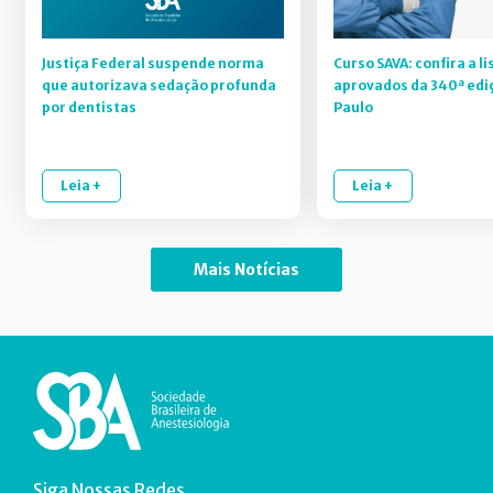
Justiça Federal suspende norma
Curso SAVA: confira a li
que autorizava sedação profunda
aprovados da 340ª edi
por dentistas
Paulo
Leia +
Leia +
Mais Notícias
Siga Nossas Redes