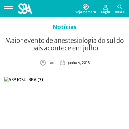
Seja membro
Login
Busca
Está em busca de algum documento?
Clique
Notícias
aqui
para encontrá-lo.
Maior evento de anestesiologia do sul do
país acontece em julho
root
junho 4, 2018