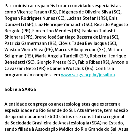
Para ministrar os painéis foram convidados especialistas
como Vicente Faraon (RS), Diógenes de Oliveira Silva (SC),
Rogean Rodrigues Nunes (CE), Luciana Stefani (RS), Enis
Donizetti (SP), Luiz Henrique Yamauchi (SC), Ricardo Augusto
Bergold (PR), Florentino Mendes (RS), Fabiano Tadashi
Shiohara (PR), Breno José Santiago Bezerra de Lima (SC),
Patricia Gamermann (RS), Clóvis Tadeu Bevilacqua (SC),
Waston Vieira Silva (PE), Marcos Albuquerque (SE), Miriam
Seligman (RS), Maria Angela Tardelli (SP), Roberto Henrique
Benedetti (SC), Giorgio Pretto (SC), Fábio Ribas (RS), Antonio
Cavazzani Neto (PR) e Daniela Wofchuk (RS). Confira a
programação completa em
www.sargs.org.br/josulbra
.
Sobre a SARGS
A entidade congrega os anestesiologistas que exercem a
especialidade no Rio Grande do Sul. Atualmente, tem adesão
de aproximadamente 600 sócios e se constitui na regional
da Sociedade Brasileira de Anestesiologia (SBA) no Estado,
sendo filiada à Associação Médica do Rio Grande do Sul. Atua