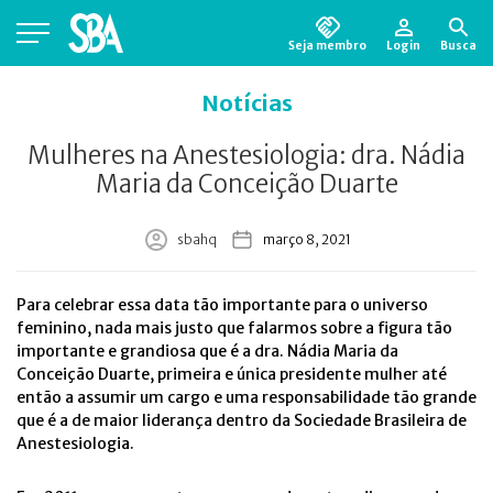
Seja membro
Login
Busca
Está em busca de algum documento?
Clique
Notícias
aqui
para encontrá-lo.
Mulheres na Anestesiologia: dra. Nádia
Maria da Conceição Duarte
sbahq
março 8, 2021
Para celebrar essa data tão importante para o universo
feminino, nada mais justo que falarmos sobre a figura tão
importante e grandiosa que
é
a dra. Nádia Maria da
Conceição Duarte, primeira e única presidente mulher
até
então
a assumir um cargo e uma responsabilidade tão grande
que é a de maior liderança dentro da Sociedade Brasileira de
Anestesiologia.