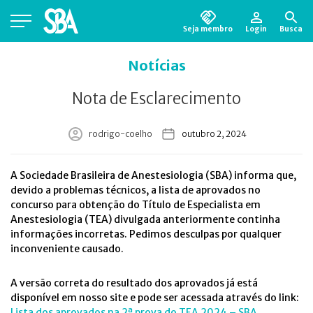
Seja membro
Login
Busca
Está em busca de algum documento?
Clique
Notícias
aqui
para encontrá-lo.
Nota de Esclarecimento
rodrigo-coelho
outubro 2, 2024
A Sociedade Brasileira de Anestesiologia (SBA) informa que,
devido a problemas técnicos, a lista de aprovados no
concurso para obtenção do Título de Especialista em
Anestesiologia (TEA) divulgada anteriormente continha
informações incorretas. Pedimos desculpas por qualquer
inconveniente causado.
A versão correta do resultado dos aprovados já está
disponível em nosso site e pode ser acessada através do link:
Lista dos aprovados na 2ª prova do TEA 2024 – SBA