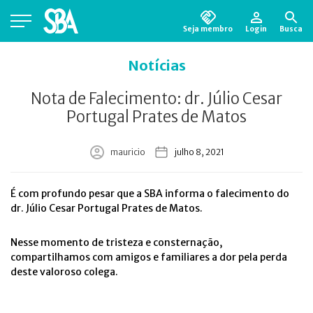
Seja membro
Login
Busca
Está em busca de algum documento?
Clique
Notícias
aqui
para encontrá-lo.
Nota de Falecimento: dr. Júlio Cesar
Portugal Prates de Matos
mauricio
julho 8, 2021
É com profundo pesar que a SBA informa
o falecimento do
dr. Júlio Cesar Portugal Prates de Matos.
Nesse momento de tristeza e consternação,
compartilhamos com amigos e familiares a dor pela perda
deste valoroso colega.