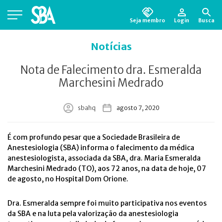
Seja membro
Login
Busca
Está em busca de algum documento?
Clique
Notícias
aqui
para encontrá-lo.
Nota de Falecimento dra. Esmeralda
Marchesini Medrado
sbahq
agosto 7, 2020
É com profundo pesar que a Sociedade Brasileira de
Anestesiologia (SBA) informa o falecimento da médica
anestesiologista, associada da SBA, dra. Maria Esmeralda
Marchesini Medrado (TO), aos 72 anos, na data de hoje, 07
de agosto, no Hospital Dom Orione.
Dra. Esmeralda sempre foi muito participativa nos eventos
da SBA e na luta pela valorização da anestesiologia