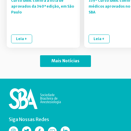
Curso SAVA: confira a lista de
339º Curso SAVA: confir
aprovados da 340ª edição, em São
médicos aprovados no 
Paulo
SBA
Leia +
Leia +
Mais Notícias
Siga Nossas Redes